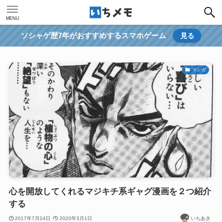
MENU
ソシャゲ歴7年がおすすめするスマホゲーム
見る
マンガ
心を開放してくれるマジキチ系ギャグ漫画を２つ紹介
する
2017年7月24日
2020年3月1日
いちあき