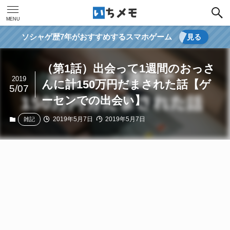
MENU
ソシャゲ歴7年がおすすめするスマホゲーム
見る
（第1話）出会って1週間のおっさ
2019
んに計150万円だまされた話【ゲ
5/07
ーセンでの出会い】
2019年5月7日
2019年5月7日
雑記