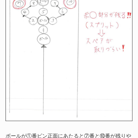
ボールが①番ピン正面にあたると⑦番と⑩番が残りや