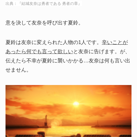
出典：『結城友奈は勇者である 勇者の章』
意を決して友奈を呼び出す夏鈴。
夏鈴は友奈に変えられた人物の1人です。
辛いことが
あったら何でも言って欲しい
と友奈に告げます。が、
伝えたら不幸が夏鈴に襲いかかる…友奈は何も言い出
せません。