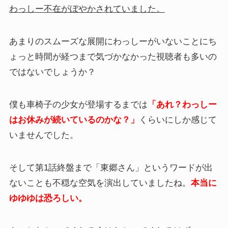
わっしー不在がぼやかされていました。
あまりのスムーズな展開にわっしーがいないことにち
ょっと時間が経つまで気づかなかった視聴者も多いの
ではないでしょうか？
僕も車椅子の少女が登場するまでは
「あれ？わっしー
はお休みが続いているのかな？」
くらいにしか感じて
いませんでした。
そして第1話終盤まで「東郷さん」というワードが出
ないことも不穏な空気を演出していましたね。
本当に
ゆゆゆは恐ろしい。