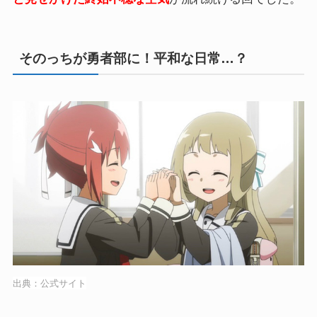
そのっちが勇者部に！平和な日常…？
出典：公式サイト