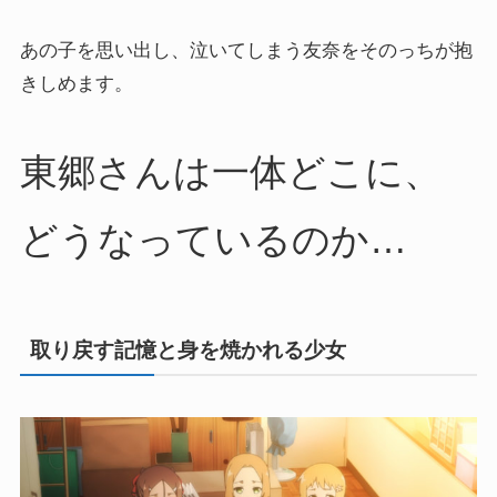
あの子を思い出し、泣いてしまう友奈をそのっちが抱
きしめます。
東郷さんは一体どこに、
どうなっているのか…
取り戻す記憶と身を焼かれる少女