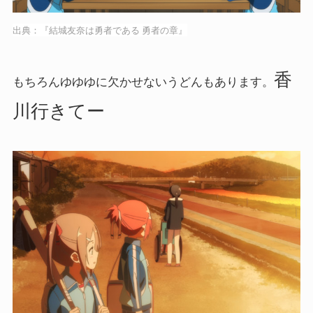
出典：『結城友奈は勇者である 勇者の章』
香
もちろんゆゆゆに欠かせないうどんもあります。
川行きてー