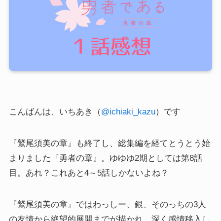
こんばんは、いちあき（
@ichiaki_kazu
）です
『鷲尾須美の章』も終了し、総集編を経てとうとう始
まりました『勇者の章』。ゆゆゆ2期としては第8話
目。あれ？これあと4～5話しかないよね？
『鷲尾須美の章』ではわっしー、銀、そのっちの3人
の友情から絶望的展開までが描かれ、深く感情移入し