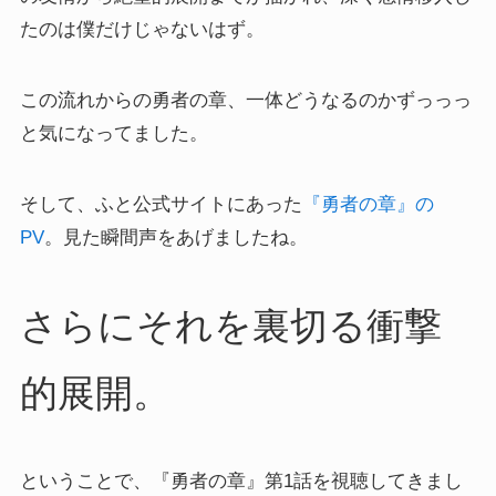
たのは僕だけじゃないはず。
この流れからの勇者の章、一体どうなるのかずっっっ
と気になってました。
そして、ふと公式サイトにあった
『勇者の章』の
PV
。見た瞬間声をあげましたね。
さらにそれを裏切る衝撃
的展開。
ということで、『勇者の章』第1話を視聴してきまし