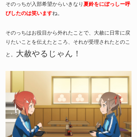
そのっちが入部希望からいきなり
夏鈴をにぼっしー呼
びしたのは笑います
ね。
そのっちはお役目から外れたことで、大赦に日常に戻
りたいことを伝えたところ、それが受理されたとのこ
大赦やるじゃん！
と。