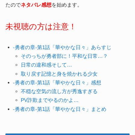
たので
ネタバレ感想
を始めます。
未視聴の方は注意！
-勇者の章-第1話「華やかな日々」あらすじ
そのっちが勇者部に！平和な日常…？
日常の違和感そして…
取り戻す記憶と身を焼かれる少女
-勇者の章-第1話「華やかな日々」感想
不穏な空気の流し方が秀逸すぎる
PV詐欺までやるのかよ…
-勇者の章-第1話「華やかな日々」まとめ