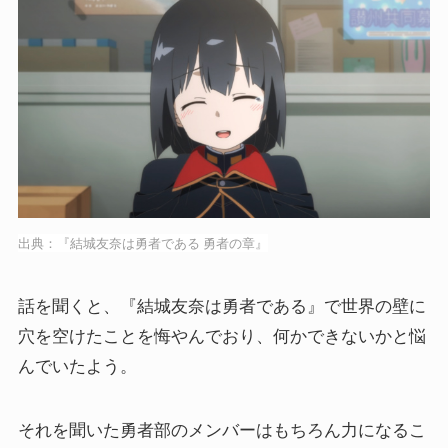
出典：『結城友奈は勇者である 勇者の章』
話を聞くと、『結城友奈は勇者である』で世界の壁に
穴を空けたことを悔やんでおり、何かできないかと悩
んでいたよう。
それを聞いた勇者部のメンバーはもちろん力になるこ