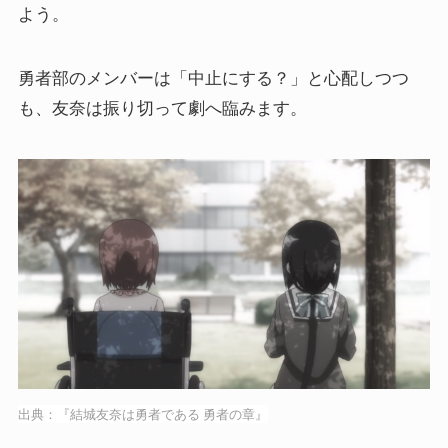
よう。
勇者部のメンバーは「中止にする？」と心配しつつ
も、友奈は振り切って劇へ臨みます。
出典：『結城友奈は勇者である 勇者の章』